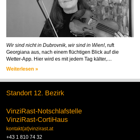
Wir sind nicht in Dubrovnik, wir sind in Wien!
, ruft
Georgiana aus, nach einem flüchtigen Blick auf die
Wetter-App. Hier wird es mit jedem Tag kälter,…
Weiterlesen »
Standort 12. Bezirk
VinziRast-Notschlafstelle
VinziRast-CortiHaus
kontakt(at)vinzirast.at
+43 1 810 74 32