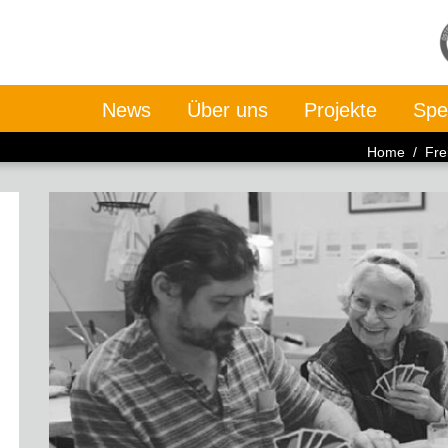
News
Über uns
Projekte
Spe
Home
/
Frei