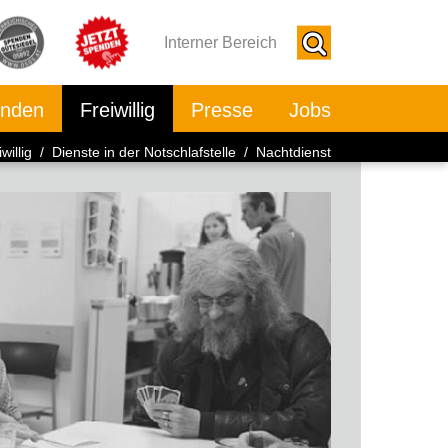
Interner Bereich
nden
Freiwillig
Presse
Jobs
willig
/
Dienste in der Notschlafstelle
/ Nachtdienst