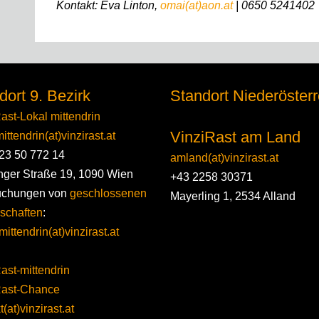
Kontakt: Eva Linton,
omai(at)aon.at
| 0650 52414
dort 9. Bezirk
Standort Niederösterr
ast-Lokal mittendrin
VinziRast am Land
ittendrin(at)vinzirast.at
23 50 772 14
amland(at)vinzirast.at
nger Straße 19, 1090 Wien
+43 2258 30371
uchungen von
geschlossenen
Mayerling 1, 2534 Alland
schaften
:
mittendrin(at)vinzirast.at
ast-mittendrin
Rast-Chance
(at)vinzirast.at