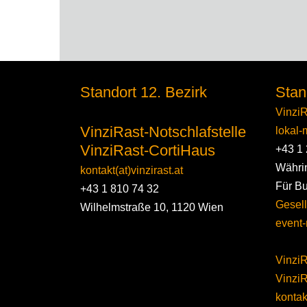
Standort 12. Bezirk
Stan
VinziR
VinziRast-Notschlafstelle
lokal-m
VinziRast-CortiHaus
+43 1 
Währi
kontakt(at)vinzirast.at
Für B
+43 1 810 74 32
Gesell
Wilhelmstraße 10, 1120 Wien
event-
VinziR
Vinzi
kontakt