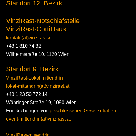
Standort 12. Bezirk
VinziRast-Notschlafstelle
VinziRast-CortiHaus
kontakt(at)vinzirast.at
+43 1 810 74 32
Wilhelmstraße 10, 1120 Wien
Standort 9. Bezirk
VinziRast-Lokal mittendrin
lokal-mittendrin(at)vinzirast.at
+43 1 23 50 772 14
Währinger Straße 19, 1090 Wien
Für Buchungen von
geschlossenen Gesellschaften
:
event-mittendrin(at)vinzirast.at
VinziRast-mittendrin