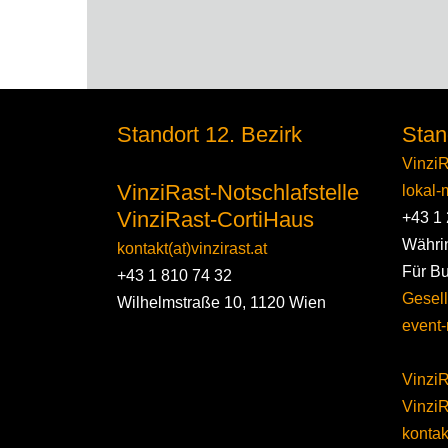
Standort 12. Bezirk
Stan
VinziR
VinziRast-Notschlafstelle
lokal-m
VinziRast-CortiHaus
+43 1 
Währi
kontakt(at)vinzirast.at
Für B
+43 1 810 74 32
Gesell
Wilhelmstraße 10, 1120 Wien
event-
VinziR
Vinzi
kontakt