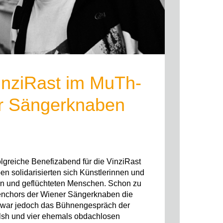
inziRast im MuTh-
er Sängerknaben
greiche Benefizabend für die VinziRast
en solidarisierten sich Künstlerinnen und
sen und geflüchteten Menschen. Schon zu
henchors der Wiener Sängerknaben die
 war jedoch das Bühnengespräch der
elsh und vier ehemals obdachlosen