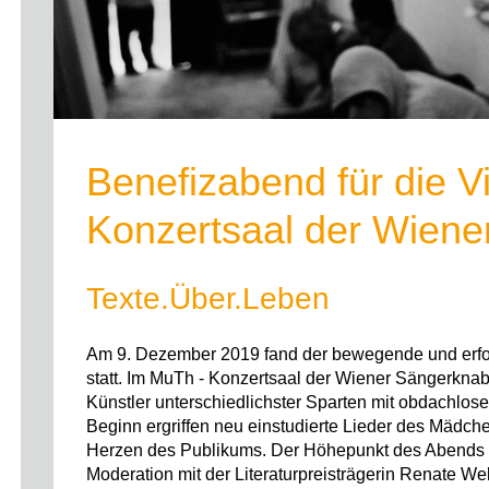
Benefizabend für die V
Konzertsaal der Wien
Texte.Über.Leben
Am 9. Dezember 2019 fand der bewegende und erfol
statt. Im MuTh - Konzertsaal der Wiener Sängerknab
Künstler unterschiedlichster Sparten mit obdachlo
Beginn ergriffen neu einstudierte Lieder des Mädc
Herzen des Publikums. Der Höhepunkt des Abends
Moderation mit der Literaturpreisträgerin Renate W