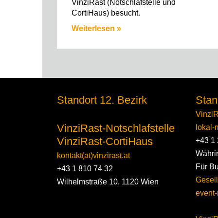
VinziRast (Notschlafstelle und
CortiHaus) besucht.
Weiterlesen »
Standort 12. Bezirk
Stan
VinziR
VinziRast-Notschlafstelle
lokal-m
VinziRast-CortiHaus
+43 1 
Währi
kontakt(at)vinzirast.at
Für B
+43 1 810 74 32
Gesell
Wilhelmstraße 10, 1120 Wien
event-