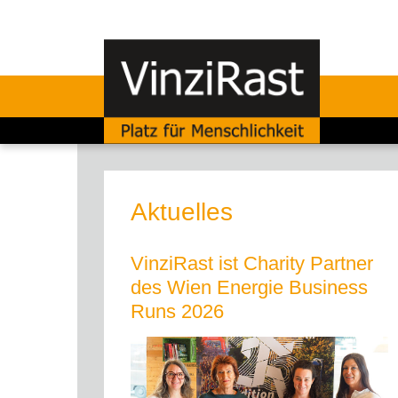
Aktuelles
VinziRast ist Charity Partner
des Wien Energie Business
Runs 2026