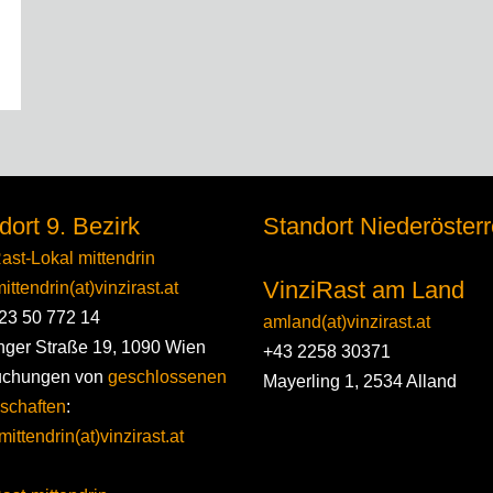
dort 9. Bezirk
Standort Niederösterr
ast-Lokal mittendrin
VinziRast am Land
ittendrin(at)vinzirast.at
23 50 772 14
amland(at)vinzirast.at
nger Straße 19, 1090 Wien
+43 2258 30371
uchungen von
geschlossenen
Mayerling 1, 2534 Alland
schaften
:
mittendrin(at)vinzirast.at