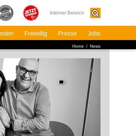
Interner Bereich
nden
Freiwillig
Presse
Jobs
Home
/ News