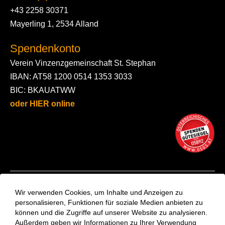
+43 2258 30371
Mayerling 1, 2534 Alland
Spendenkonto
Verein Vinzenzgemeinschaft St. Stephan
IBAN: AT58 1200 0514 1353 3033
BIC: BKAUATWW
oder HIER online
Kontakt
Wir verwenden Cookies, um Inhalte und Anzeigen zu
Aktuelles
personalisieren, Funktionen für soziale Medien anbieten zu
können und die Zugriffe auf unserer Website zu analysieren.
VinziRast-Newsletter
Außerdem geben wir Informationen zu Ihrer Verwendung