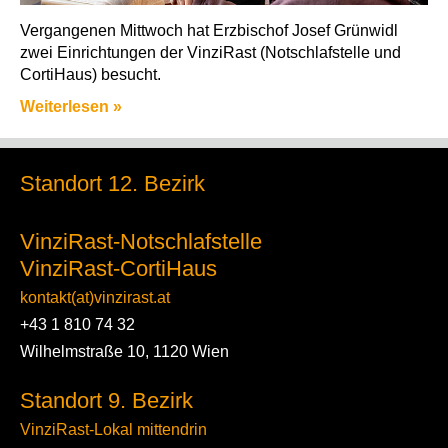
Vergangenen Mittwoch hat Erzbischof Josef Grünwidl
zwei Einrichtungen der VinziRast (Notschlafstelle und
CortiHaus) besucht.
Weiterlesen »
Standort 12. Bezirk
VinziRast-Notschlafstelle
VinziRast-CortiHaus
kontakt(at)vinzirast.at
+43 1 810 74 32
Wilhelmstraße 10, 1120 Wien
Standort 9. Bezirk
VinziRast-Lokal mittendrin