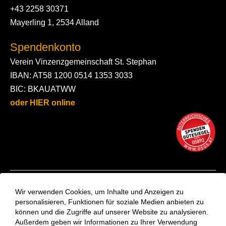
+43 2258 30371
Mayerling 1, 2534 Alland
Spendenkonto
Verein Vinzenzgemeinschaft St. Stephan
IBAN: AT58 1200 0514 1353 3033
BIC: BKAUATWW
oder HIER online
Kontakt
Wir verwenden Cookies, um Inhalte und Anzeigen zu
Aktuelles
personalisieren, Funktionen für soziale Medien anbieten zu
können und die Zugriffe auf unserer Website zu analysieren.
VinziRast-Newsletter
Außerdem geben wir Informationen zu Ihrer Verwendung