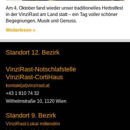
Am 4. Oktober fand wieder unser traditionelles Herbstfest
in der VinziRast am Land statt – ein Tag voller schöner
Begegnungen, Musik und Genuss.
Weiterlesen »
Standort 12. Bezirk
VinziRast-Notschlafstelle
VinziRast-CortiHaus
kontakt(at)vinzirast.at
+43 1 810 74 32
Wilhelmstraße 10, 1120 Wien
Standort 9. Bezirk
VinziRast-Lokal mittendrin