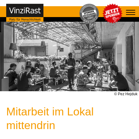
© Pez Hejduk
Mitarbeit im Lokal
mittendrin