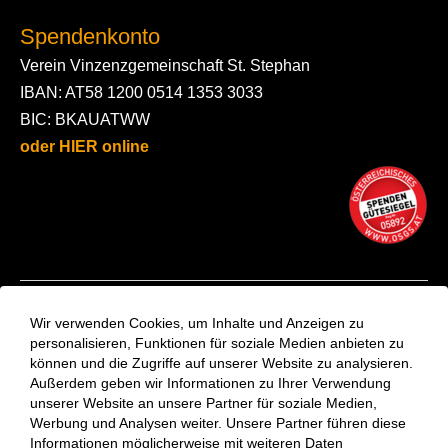
Spendenkonto
Verein Vinzenzgemeinschaft St. Stephan
IBAN: AT58 1200 0514 1353 3033
BIC: BKAUATWW
oder HIER online
Kontakt
Wir verwenden Cookies, um Inhalte und Anzeigen zu
Aktuelles
personalisieren, Funktionen für soziale Medien anbieten zu
können und die Zugriffe auf unserer Website zu analysieren.
VinziRast-Newsletter
Außerdem geben wir Informationen zu Ihrer Verwendung
Impressum
unserer Website an unsere Partner für soziale Medien,
Datenschutzerklärung
Werbung und Analysen weiter. Unsere Partner führen diese
Informationen möglicherweise mit weiteren Daten