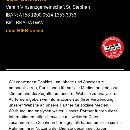
Verein Vinzenzgemeinschaft St. Stephan
IBAN: AT58 1200 0514 1353 3033
BIC: BKAUATWW
oder HIER online
Kontakt
Wir verwenden Cookies, um Inhalte und Anzeigen zu
Aktuelles
personalisieren, Funktionen für soziale Medien anbieten zu
können und die Zugriffe auf unserer Website zu analysieren.
VinziRast-Newsletter
Außerdem geben wir Informationen zu Ihrer Verwendung
Impressum
unserer Website an unsere Partner für soziale Medien,
Datenschutzerklärung
Werbung und Analysen weiter. Unsere Partner führen diese
Informationen möglicherweise mit weiteren Daten
zusammen, die Sie ihnen bereitgestellt haben oder die sie im
Rahmen Ihrer Nutzung der Dienste gesammelt haben.