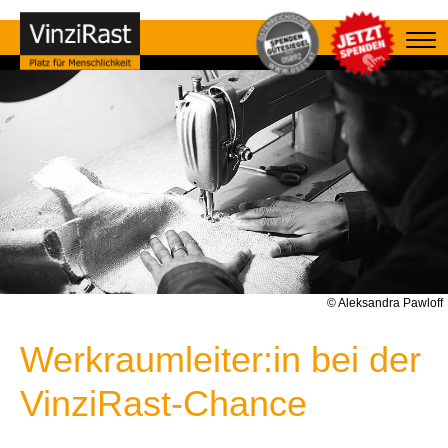
© Aleksandra Pawloff
Werkraumleiter:in bei der
VinziRast-Chance