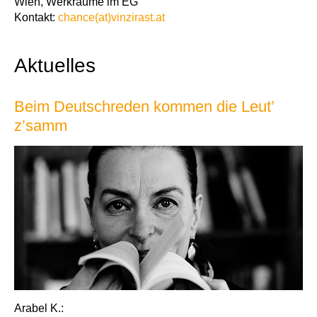
Wien, Werkräume im EG
Kontakt:
chance(at)vinzirast.at
Aktuelles
Beim Deutschreden kommen die Leut’
z’samm
Arabel K.: