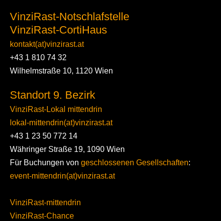
VinziRast-Notschlafstelle
VinziRast-CortiHaus
kontakt(at)vinzirast.at
+43 1 810 74 32
Wilhelmstraße 10, 1120 Wien
Standort 9. Bezirk
VinziRast-Lokal mittendrin
lokal-mittendrin(at)vinzirast.at
+43 1 23 50 772 14
Währinger Straße 19, 1090 Wien
Für Buchungen von
geschlossenen Gesellschaften
:
event-mittendrin(at)vinzirast.at
VinziRast-mittendrin
VinziRast-Chance