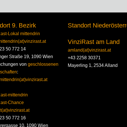
dort 9. Bezirk
Standort Niederösterr
ast-Lokal mittendrin
VinziRast am Land
ittendrin(at)vinzirast.at
23 50 772 14
amland(at)vinzirast.at
nger Straße 19, 1090 Wien
+43 2258 30371
uchungen von
geschlossenen
Mayerling 1, 2534 Alland
schaften
:
mittendrin(at)vinzirast.at
ast-mittendrin
Rast-Chance
(at)vinzirast.at
23 50 772 16
erergasse 10, 1090 Wien