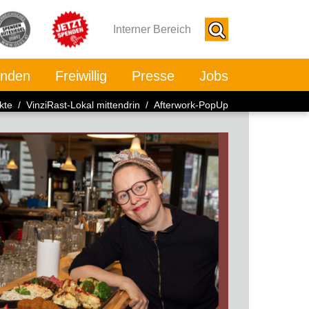
Interner Bereich
nden
Freiwillig
Presse
Jobs
kte
/
VinziRast-Lokal mittendrin
/ Afterwork-PopUp