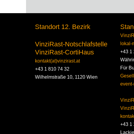
Standort 12. Bezirk
Stan
VinziR
VinziRast-Notschlafstelle
lokal-m
VinziRast-CortiHaus
+43 1 
Währi
kontakt(at)vinzirast.at
Für B
+43 1 810 74 32
Gesell
Wilhelmstraße 10, 1120 Wien
event-
VinziR
Vinzi
kontakt
+43 1 
Lacki