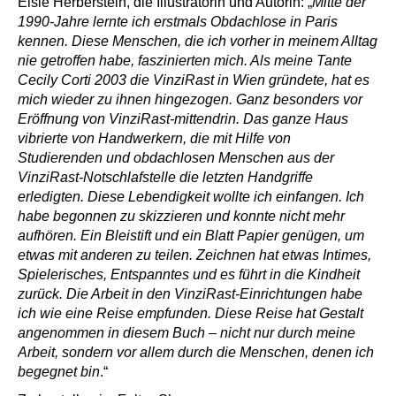
Elsie Herberstein, die Illustratorin und Autorin: „
Mitte der
1990-Jahre lernte ich erstmals Obdachlose in Paris
kennen. Diese Menschen, die ich vorher in meinem Alltag
nie getroffen habe, faszinierten mich. Als meine Tante
Cecily Corti 2003 die VinziRast in Wien gründete, hat es
mich wieder zu ihnen hingezogen. Ganz besonders vor
Eröffnung von VinziRast-mittendrin. Das ganze Haus
vibrierte von Handwerkern, die mit Hilfe von
Studierenden und obdachlosen Menschen aus der
VinziRast-Notschlafstelle die letzten Handgriffe
erledigten. Diese Lebendigkeit wollte ich einfangen. Ich
habe begonnen zu skizzieren und konnte nicht mehr
aufhören. Ein Bleistift und ein Blatt Papier genügen, um
etwas mit anderen zu teilen. Zeichnen hat etwas Intimes,
Spielerisches, Entspanntes und es führt in die Kindheit
zurück. Die Arbeit in den VinziRast-Einrichtungen habe
ich wie eine Reise empfunden. Diese Reise hat Gestalt
angenommen in diesem Buch – nicht nur durch meine
Arbeit, sondern vor allem durch die Menschen, denen ich
begegnet bin
.“