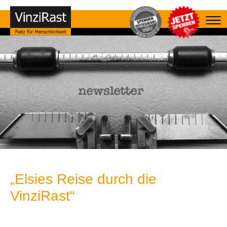
„Elsies Reise durch die
VinziRast“