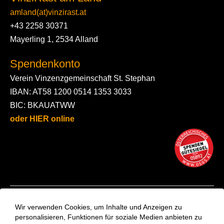
amland(at)vinzirast.at
+43 2258 30371
Mayerling 1, 2534 Alland
Spendenkonto
Verein Vinzenzgemeinschaft St. Stephan
IBAN: AT58 1200 0514 1353 3033
BIC: BKAUATWW
oder HIER online
Kontakt
Wir verwenden Cookies, um Inhalte und Anzeigen zu
Aktuelles
personalisieren, Funktionen für soziale Medien anbieten zu