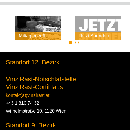
Mittagsmenü
Jetzt Spenden
Standort 12. Bezirk
VinziRast-Notschlafstelle
VinziRast-CortiHaus
kontakt(at)vinzirast.at
+43 1 810 74 32
Wilhelmstraße 10, 1120 Wien
Standort 9. Bezirk