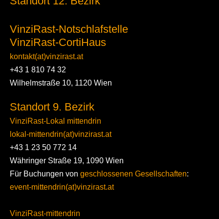
Standort 12. Bezirk
VinziRast-Notschlafstelle
VinziRast-CortiHaus
kontakt(at)vinzirast.at
+43 1 810 74 32
Wilhelmstraße 10, 1120 Wien
Standort 9. Bezirk
VinziRast-Lokal mittendrin
lokal-mittendrin(at)vinzirast.at
+43 1 23 50 772 14
Währinger Straße 19, 1090 Wien
Für Buchungen von
geschlossenen Gesellschaften
:
event-mittendrin(at)vinzirast.at
VinziRast-mittendrin