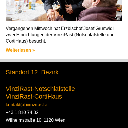
Vergangenen Mittwoch hat Erzbischof Josef Grünwidl
zwei Einrichtungen der VinziRast (Notschlafstelle und
CortiHaus) besucht.
Weiterlesen »
Standort 12. Bezirk
VinziRast-Notschlafstelle
VinziRast-CortiHaus
kontakt(at)vinzirast.at
+43 1 810 74 32
Wilhelmstraße 10, 1120 Wien