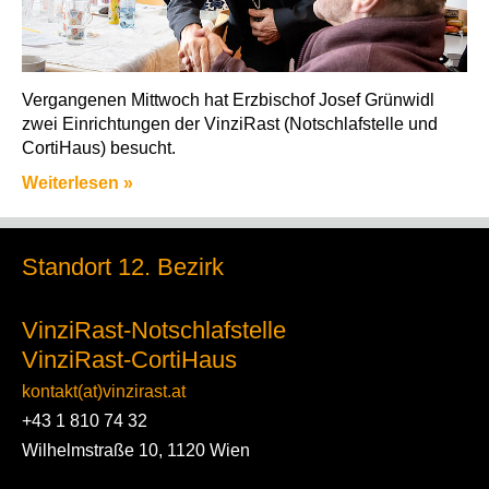
Vergangenen Mittwoch hat Erzbischof Josef Grünwidl
zwei Einrichtungen der VinziRast (Notschlafstelle und
CortiHaus) besucht.
Weiterlesen »
Standort 12. Bezirk
VinziRast-Notschlafstelle
VinziRast-CortiHaus
kontakt(at)vinzirast.at
+43 1 810 74 32
Wilhelmstraße 10, 1120 Wien