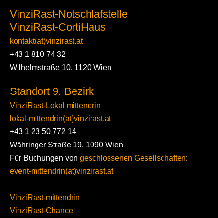
VinziRast-Notschlafstelle
VinziRast-CortiHaus
kontakt(at)vinzirast.at
+43 1 810 74 32
Wilhelmstraße 10, 1120 Wien
Standort 9. Bezirk
VinziRast-Lokal mittendrin
lokal-mittendrin(at)vinzirast.at
+43 1 23 50 772 14
Währinger Straße 19, 1090 Wien
Für Buchungen von
geschlossenen Gesellschaften
:
event-mittendrin(at)vinzirast.at
VinziRast-mittendrin
VinziRast-Chance