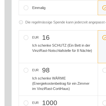
Frequenz und Betrag der Spende wählen
Wiederkehrende Intervalle
Einmalig
Die regelmässige Spende kann jederzeit angepasst
Betrag auswählen
16
EUR
Ich schenke SCHUTZ (Ein Bett in der
VinziRast-Notschlafstelle für 8 Nächte)
98
EUR
Ich schenke WÄRME
(Energiekostenbeitrag für ein Zimmer
im VinziRast-CortiHaus)
1000
EUR