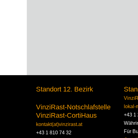
Standort 12. Bezirk
Stan
VinziR
VinziRast-Notschlafstelle
lokal-m
VinziRast-CortiHaus
+43 1 
Währi
kontakt(at)vinzirast.at
Für B
+43 1 810 74 32