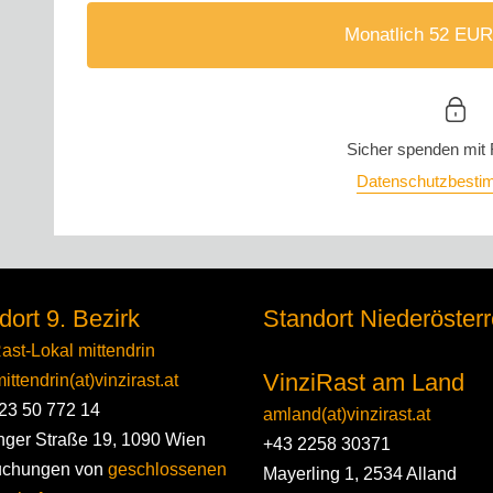
Monatlich 52 EUR
Sicher spenden mit
Datenschutzbest
dort 9. Bezirk
Standort Niederösterr
ast-Lokal mittendrin
VinziRast am Land
ittendrin(at)vinzirast.at
23 50 772 14
amland(at)vinzirast.at
nger Straße 19, 1090 Wien
+43 2258 30371
uchungen von
geschlossenen
Mayerling 1, 2534 Alland