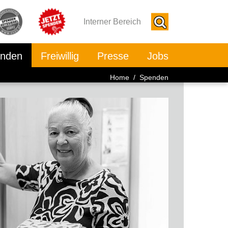
Interner Bereich
nden
Freiwillig
Presse
Jobs
Home
/ Spenden