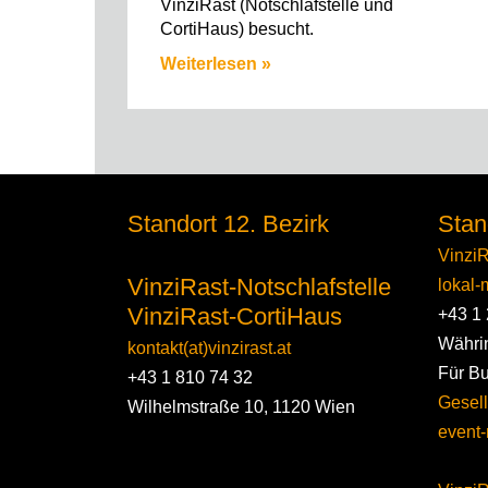
VinziRast (Notschlafstelle und
CortiHaus) besucht.
Weiterlesen »
Standort 12. Bezirk
Stan
VinziR
VinziRast-Notschlafstelle
lokal-m
VinziRast-CortiHaus
+43 1 
Währi
kontakt(at)vinzirast.at
Für B
+43 1 810 74 32
Gesell
Wilhelmstraße 10, 1120 Wien
event-