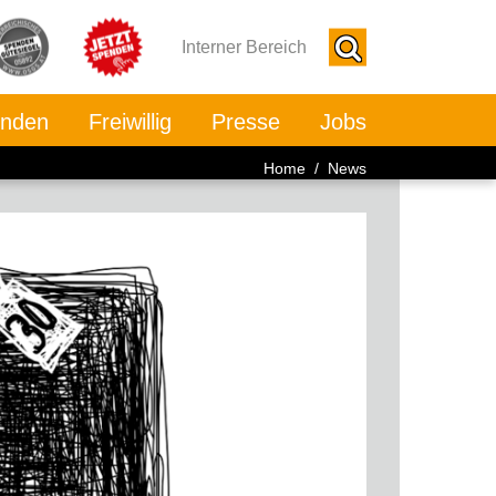
Interner Bereich
nden
Freiwillig
Presse
Jobs
Home
/ News