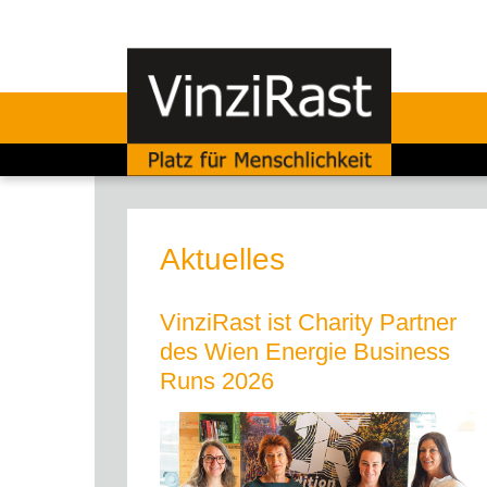
Aktuelles
VinziRast ist Charity Partner
des Wien Energie Business
Runs 2026