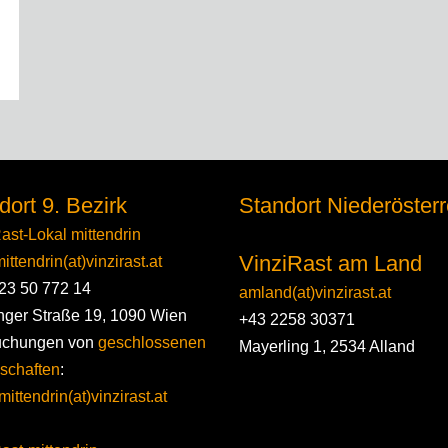
dort 9. Bezirk
Standort Niederösterr
ast-Lokal mittendrin
VinziRast am Land
ittendrin(at)vinzirast.at
23 50 772 14
amland(at)vinzirast.at
nger Straße 19, 1090 Wien
+43 2258 30371
uchungen von
geschlossenen
Mayerling 1, 2534 Alland
schaften
:
mittendrin(at)vinzirast.at