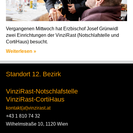
Vergangenen Mittwoch hat Erzbischof Josef Grünwidl
zwei Einrichtungen der VinziRast (Notschlafstelle und
CortiHaus) besucht.
Weiterlesen »
Standort 12. Bezirk
VinziRast-Notschlafstelle
VinziRast-CortiHaus
kontakt(at)vinzirast.at
+43 1 810 74 32
Wilhelmstraße 10, 1120 Wien