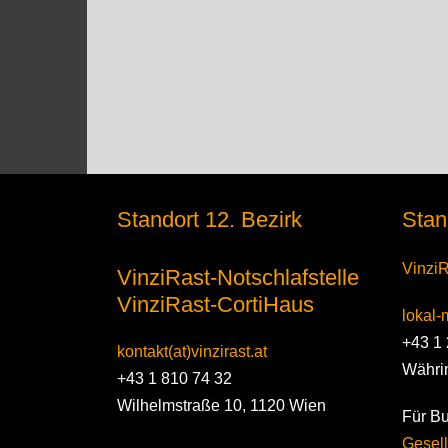
Standort 12. Bezirk
Stan
VinziR
VinziRast-Notschlafstelle
VinziRast-CortiHaus
lokal-m
+43 1 
kontakt(at)vinzirast.at
Währi
+43 1 810 74 32
Wilhelmstraße 10, 1120 Wien
Für B
Gesell