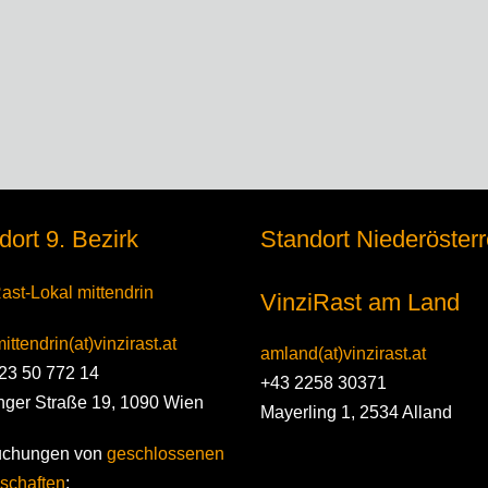
dort 9. Bezirk
Standort Niederösterr
ast-Lokal mittendrin
VinziRast am Land
ittendrin(at)vinzirast.at
amland(at)vinzirast.at
23 50 772 14
+43 2258 30371
nger Straße 19, 1090 Wien
Mayerling 1, 2534 Alland
uchungen von
geschlossenen
schaften
: