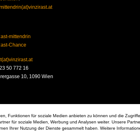
mittendrin(at)vinzirast.at
ast-mittendrin
Rast-Chance
(at)vinzirast.at
23 50 772 16
erergasse 10, 1090 Wien
en, Funktionen für soziale Medien anbieten zu können und die Zugrif
ner für soziale Medien, Werbung und Analysen weiter. Unsere Partner
hmen Ihrer Nutzung der Dienste gesammelt haben. Weitere Informatione